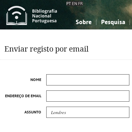
PT
EN
FR
Sobre
Pesquisa
Sobre a Bibliografia Nacional
Simples
Conhecimento, Informação...
Conhecimento, Informação...
Combinada
A
Enviar registo por email
Ciências sociais...
Ciências sociais...
Arte, desporto...
Arte, desporto...
NOME
ENDEREÇO DE EMAIL
ASSUNTO