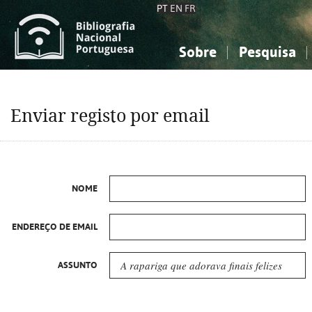
PT
EN
FR
Sobre
Pesquisa
Sobre a Bibliografia Nacional
Simples
Conhecimento, Informação...
Conhecimento, Informação...
Combinada
A
Enviar registo por email
Ciências sociais...
Ciências sociais...
Arte, desporto...
Arte, desporto...
NOME
ENDEREÇO DE EMAIL
ASSUNTO