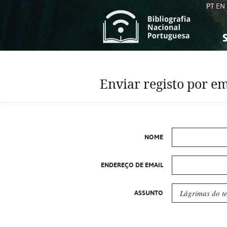
PT
EN
S
S
C
C
Enviar registo por em
C
C
A
A
NOME
ENDEREÇO DE EMAIL
ASSUNTO