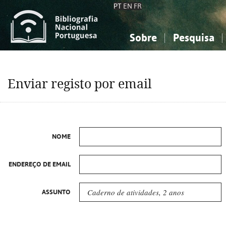
PT
EN
FR
Sobre
Pesquisa
Sobre a Bibliografia Nacional
Simples
Conhecimento, Informação...
Conhecimento, Informação...
Combinada
A
Enviar registo por email
Ciências sociais...
Ciências sociais...
Arte, desporto...
Arte, desporto...
NOME
ENDEREÇO DE EMAIL
ASSUNTO