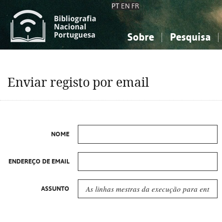
PT
EN
FR
Sobre
Pesquisa
Sobre a Bibliografia Nacional
Simples
Conhecimento, Informação...
Conhecimento, Informação...
Combinada
A
Enviar registo por email
Ciências sociais...
Ciências sociais...
Arte, desporto...
Arte, desporto...
NOME
ENDEREÇO DE EMAIL
ASSUNTO