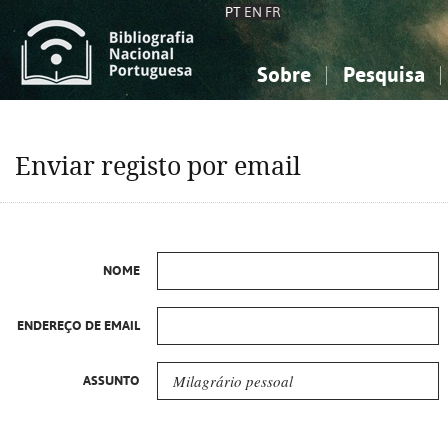
PT
EN
FR
Sobre
Pesquisa
Sobre a Bibliografia Nacional
Simples
Conhecimento, Informação...
Conhecimento, Informação...
Combinada
A
Enviar registo por email
Ciências sociais...
Ciências sociais...
Arte, desporto...
Arte, desporto...
NOME
ENDEREÇO DE EMAIL
ASSUNTO