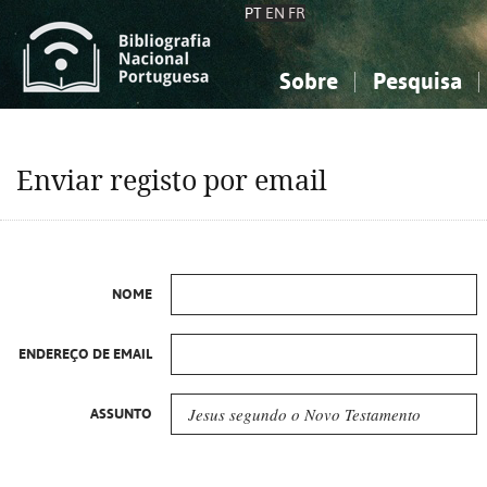
PT
EN
FR
Sobre
Pesquisa
Sobre a Bibliografia Nacional
Simples
Conhecimento, Informação...
Conhecimento, Informação...
Combinada
A
Enviar registo por email
Ciências sociais...
Ciências sociais...
Arte, desporto...
Arte, desporto...
NOME
ENDEREÇO DE EMAIL
ASSUNTO