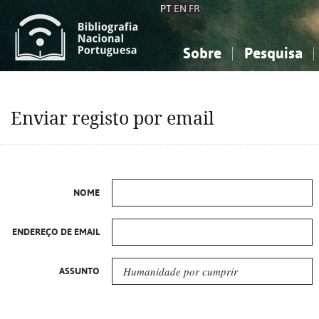
PT
EN
FR
Sobre
Pesquisa
Sobre a Bibliografia Nacional
Simples
Conhecimento, Informação...
Conhecimento, Informação...
Combinada
A
Enviar registo por email
Ciências sociais...
Ciências sociais...
Arte, desporto...
Arte, desporto...
NOME
ENDEREÇO DE EMAIL
ASSUNTO