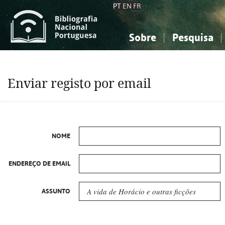
PT
EN
FR
Sobre
Pesquisa
Sobre a Bibliografia Nacional
Simples
Conhecimento, Informação...
Conhecimento, Informação...
Combinada
A
Enviar registo por email
Ciências sociais...
Ciências sociais...
Arte, desporto...
Arte, desporto...
NOME
ENDEREÇO DE EMAIL
ASSUNTO