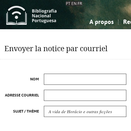
PT
EN
FR
A propos
Re
La Bibliographie Nationale
Simple
Connaissance, Information...
Connaissance, Information...
Avancée
Mes 
Envoyer la notice par courriel
Sciences sociales...
Sciences sociales...
Arts, sport...
Arts, sport...
NOM
ADRESSE COURRIEL
SUJET / THÈME