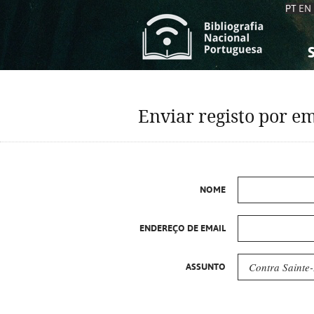
PT
EN
S
S
C
C
Enviar registo por em
C
C
A
A
NOME
ENDEREÇO DE EMAIL
ASSUNTO