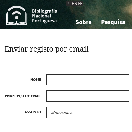
PT
EN
FR
Sobre
Pesquisa
Sobre a Bibliografia Nacional
Simples
Conhecimento, Informação...
Conhecimento, Informação...
Combinada
A
Enviar registo por email
Ciências sociais...
Ciências sociais...
Arte, desporto...
Arte, desporto...
NOME
ENDEREÇO DE EMAIL
ASSUNTO