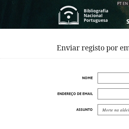
PT
EN
S
S
C
C
Enviar registo por em
C
C
A
A
NOME
ENDEREÇO DE EMAIL
ASSUNTO