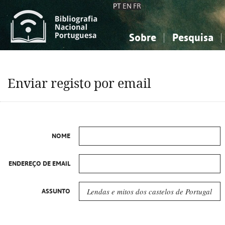
PT
EN
FR
Sobre
Pesquisa
Sobre a Bibliografia Nacional
Simples
Conhecimento, Informação...
Conhecimento, Informação...
Combinada
A
Enviar registo por email
Ciências sociais...
Ciências sociais...
Arte, desporto...
Arte, desporto...
NOME
ENDEREÇO DE EMAIL
ASSUNTO