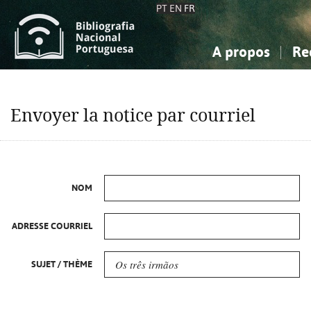
PT
EN
FR
A propos
Re
La Bibliographie Nationale
Simple
Connaissance, Information...
Connaissance, Information...
Avancée
Mes 
Envoyer la notice par courriel
Sciences sociales...
Sciences sociales...
Arts, sport...
Arts, sport...
NOM
ADRESSE COURRIEL
SUJET / THÈME