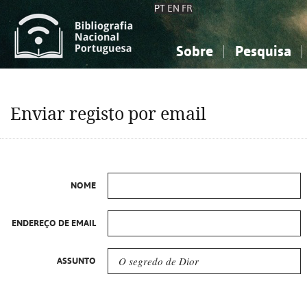
PT
EN
FR
Sobre
Pesquisa
Sobre a Bibliografia Nacional
Simples
Conhecimento, Informação...
Conhecimento, Informação...
Combinada
A
Enviar registo por email
Ciências sociais...
Ciências sociais...
Arte, desporto...
Arte, desporto...
NOME
ENDEREÇO DE EMAIL
ASSUNTO