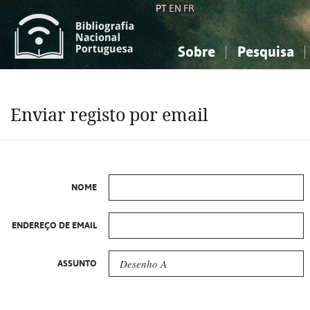
PT
EN
FR
Sobre
Pesquisa
Sobre a Bibliografia Nacional
Simples
Conhecimento, Informação...
Conhecimento, Informação...
Combinada
A
Enviar registo por email
Ciências sociais...
Ciências sociais...
Arte, desporto...
Arte, desporto...
NOME
ENDEREÇO DE EMAIL
ASSUNTO