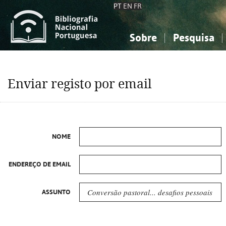
PT
EN
FR
Sobre
Pesquisa
Sobre a Bibliografia Nacional
Simples
Conhecimento, Informação...
Conhecimento, Informação...
Combinada
A
Enviar registo por email
Ciências sociais...
Ciências sociais...
Arte, desporto...
Arte, desporto...
NOME
ENDEREÇO DE EMAIL
ASSUNTO