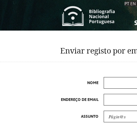
PT
EN
S
S
C
C
Enviar registo por em
C
C
A
A
NOME
ENDEREÇO DE EMAIL
ASSUNTO