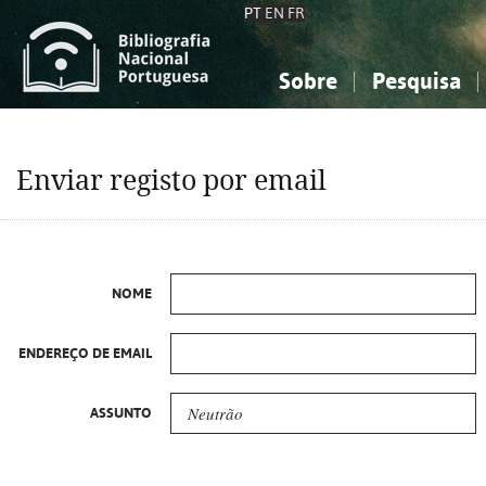
PT
EN
FR
Sobre
Pesquisa
Sobre a Bibliografia Nacional
Simples
Conhecimento, Informação...
Conhecimento, Informação...
Combinada
A
Enviar registo por email
Ciências sociais...
Ciências sociais...
Arte, desporto...
Arte, desporto...
NOME
ENDEREÇO DE EMAIL
ASSUNTO