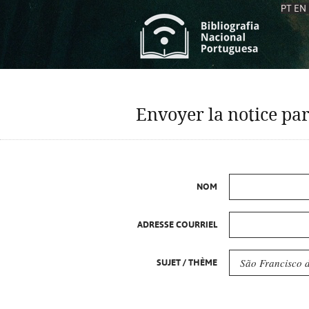
PT
EN
L
S
C
C
Envoyer la notice par
S
S
A
A
NOM
ADRESSE COURRIEL
SUJET / THÈME