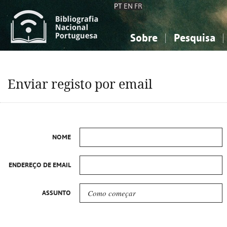
PT
EN
FR
Sobre
Pesquisa
Sobre a Bibliografia Nacional
Simples
Conhecimento, Informação...
Conhecimento, Informação...
Combinada
A
Enviar registo por email
Ciências sociais...
Ciências sociais...
Arte, desporto...
Arte, desporto...
NOME
ENDEREÇO DE EMAIL
ASSUNTO