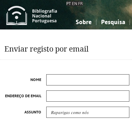
PT
EN
FR
Sobre
Pesquisa
Sobre a Bibliografia Nacional
Simples
Conhecimento, Informação...
Conhecimento, Informação...
Combinada
A
Enviar registo por email
Ciências sociais...
Ciências sociais...
Arte, desporto...
Arte, desporto...
NOME
ENDEREÇO DE EMAIL
ASSUNTO