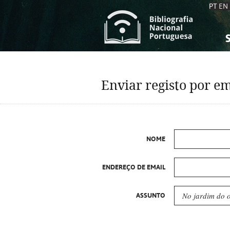
PT
EN
S
S
C
C
Enviar registo por em
C
C
A
A
NOME
ENDEREÇO DE EMAIL
ASSUNTO