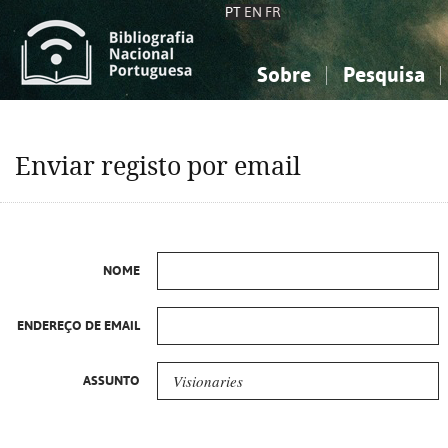
PT
EN
FR
Sobre
Pesquisa
Sobre a Bibliografia Nacional
Simples
Conhecimento, Informação...
Conhecimento, Informação...
Combinada
A
Enviar registo por email
Ciências sociais...
Ciências sociais...
Arte, desporto...
Arte, desporto...
NOME
ENDEREÇO DE EMAIL
ASSUNTO