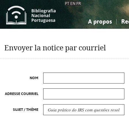
PT
EN
FR
A propos
Re
La Bibliographie Nationale
Simple
Connaissance, Information...
Connaissance, Information...
Avancée
Mes 
Envoyer la notice par courriel
Sciences sociales...
Sciences sociales...
Arts, sport...
Arts, sport...
NOM
ADRESSE COURRIEL
SUJET / THÈME