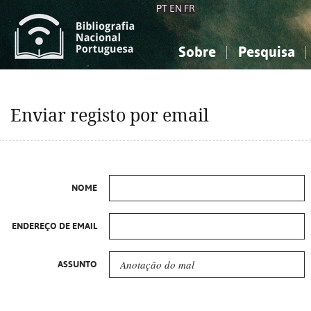
PT
EN
FR
Sobre
Pesquisa
Sobre a Bibliografia Nacional
Simples
Conhecimento, Informação...
Conhecimento, Informação...
Combinada
A
Enviar registo por email
Ciências sociais...
Ciências sociais...
Arte, desporto...
Arte, desporto...
NOME
ENDEREÇO DE EMAIL
ASSUNTO