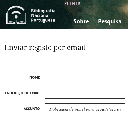
PT
EN
FR
Sobre
Pesquisa
Sobre a Bibliografia Nacional
Simples
Conhecimento, Informação...
Conhecimento, Informação...
Combinada
A
Enviar registo por email
Ciências sociais...
Ciências sociais...
Arte, desporto...
Arte, desporto...
NOME
ENDEREÇO DE EMAIL
ASSUNTO