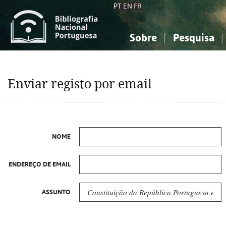
PT
EN
FR
Sobre
Pesquisa
Sobre a Bibliografia Nacional
Simples
Conhecimento, Informação...
Conhecimento, Informação...
Combinada
A
Enviar registo por email
Ciências sociais...
Ciências sociais...
Arte, desporto...
Arte, desporto...
NOME
ENDEREÇO DE EMAIL
ASSUNTO