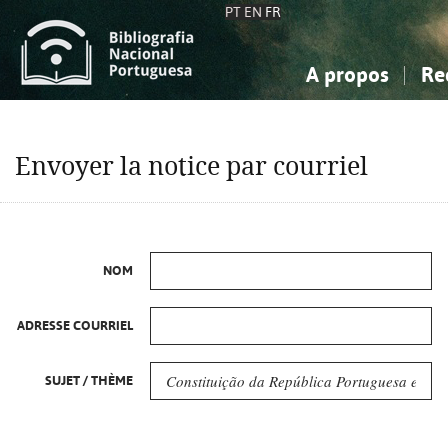
PT
EN
FR
A propos
Re
La Bibliographie Nationale
Simple
Connaissance, Information...
Connaissance, Information...
Avancée
Mes 
Envoyer la notice par courriel
Sciences sociales...
Sciences sociales...
Arts, sport...
Arts, sport...
NOM
ADRESSE COURRIEL
SUJET / THÈME