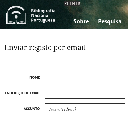
PT
EN
FR
Sobre
Pesquisa
Sobre a Bibliografia Nacional
Simples
Conhecimento, Informação...
Conhecimento, Informação...
Combinada
A
Enviar registo por email
Ciências sociais...
Ciências sociais...
Arte, desporto...
Arte, desporto...
NOME
ENDEREÇO DE EMAIL
ASSUNTO