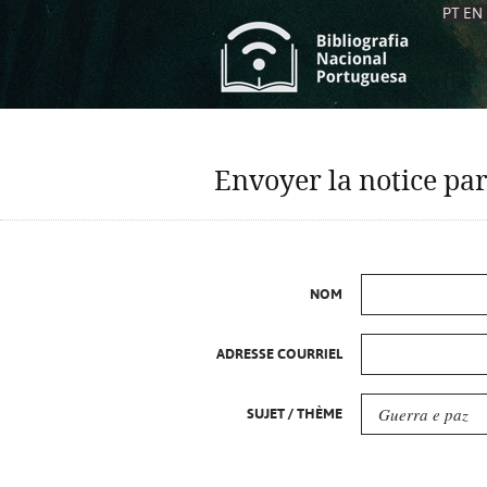
PT
EN
L
S
C
C
Envoyer la notice par
S
S
A
A
NOM
ADRESSE COURRIEL
SUJET / THÈME