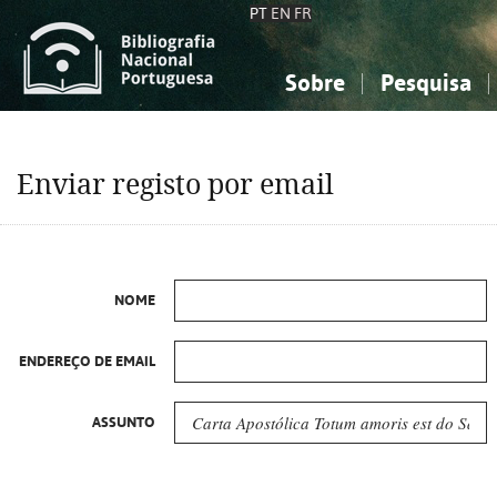
PT
EN
FR
Sobre
Pesquisa
Sobre a Bibliografia Nacional
Simples
Conhecimento, Informação...
Conhecimento, Informação...
Combinada
A
Enviar registo por email
Ciências sociais...
Ciências sociais...
Arte, desporto...
Arte, desporto...
NOME
ENDEREÇO DE EMAIL
ASSUNTO