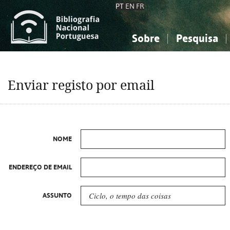
PT
EN
FR
Sobre
Pesquisa
Sobre a Bibliografia Nacional
Simples
Conhecimento, Informação...
Conhecimento, Informação...
Combinada
A
Enviar registo por email
Ciências sociais...
Ciências sociais...
Arte, desporto...
Arte, desporto...
NOME
ENDEREÇO DE EMAIL
ASSUNTO