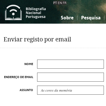
PT
EN
FR
Sobre
Pesquisa
Sobre a Bibliografia Nacional
Simples
Conhecimento, Informação...
Conhecimento, Informação...
Combinada
A
Enviar registo por email
Ciências sociais...
Ciências sociais...
Arte, desporto...
Arte, desporto...
NOME
ENDEREÇO DE EMAIL
ASSUNTO