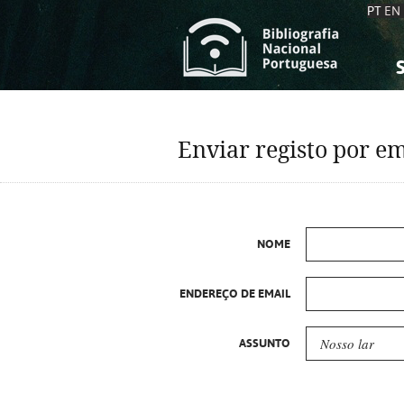
PT
EN
S
S
C
C
Enviar registo por em
C
C
A
A
NOME
ENDEREÇO DE EMAIL
ASSUNTO