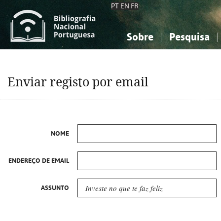
PT
EN
FR
Sobre
Pesquisa
Sobre a Bibliografia Nacional
Simples
Conhecimento, Informação...
Conhecimento, Informação...
Combinada
A
Enviar registo por email
Ciências sociais...
Ciências sociais...
Arte, desporto...
Arte, desporto...
NOME
ENDEREÇO DE EMAIL
ASSUNTO