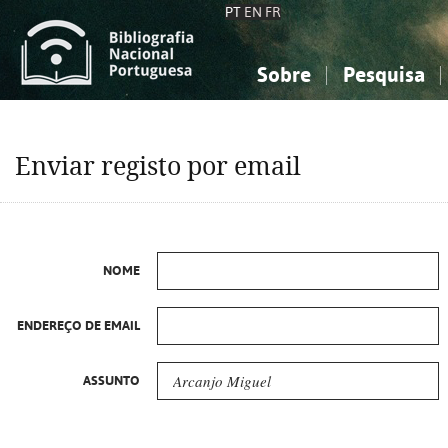
PT
EN
FR
Sobre
Pesquisa
Sobre a Bibliografia Nacional
Simples
Conhecimento, Informação...
Conhecimento, Informação...
Combinada
A
Enviar registo por email
Ciências sociais...
Ciências sociais...
Arte, desporto...
Arte, desporto...
NOME
ENDEREÇO DE EMAIL
ASSUNTO