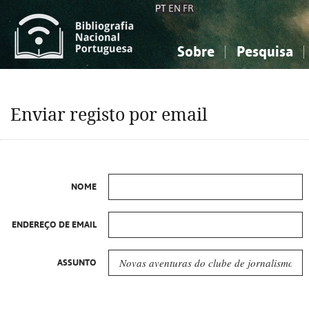
PT
EN
FR
Sobre
Pesquisa
Sobre a Bibliografia Nacional
Simples
Conhecimento, Informação...
Conhecimento, Informação...
Combinada
A
Enviar registo por email
Ciências sociais...
Ciências sociais...
Arte, desporto...
Arte, desporto...
NOME
ENDEREÇO DE EMAIL
ASSUNTO