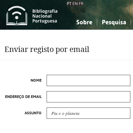
PT
EN
FR
Sobre
Pesquisa
Sobre a Bibliografia Nacional
Simples
Conhecimento, Informação...
Conhecimento, Informação...
Combinada
A
Enviar registo por email
Ciências sociais...
Ciências sociais...
Arte, desporto...
Arte, desporto...
NOME
ENDEREÇO DE EMAIL
ASSUNTO