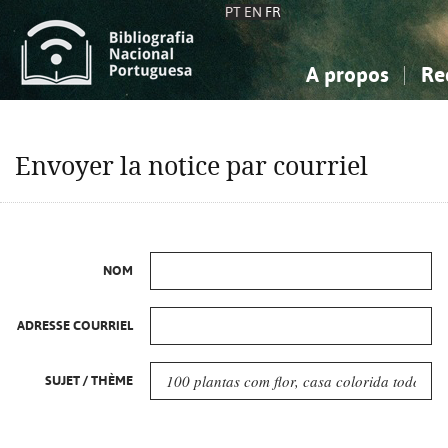
PT
EN
FR
A propos
Re
La Bibliographie Nationale
Simple
Connaissance, Information...
Connaissance, Information...
Avancée
Mes 
Envoyer la notice par courriel
Sciences sociales...
Sciences sociales...
Arts, sport...
Arts, sport...
NOM
ADRESSE COURRIEL
SUJET / THÈME