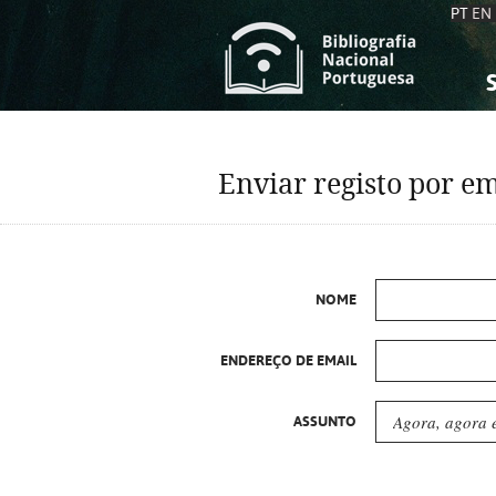
PT
EN
S
S
C
C
Enviar registo por em
C
C
A
A
NOME
ENDEREÇO DE EMAIL
ASSUNTO