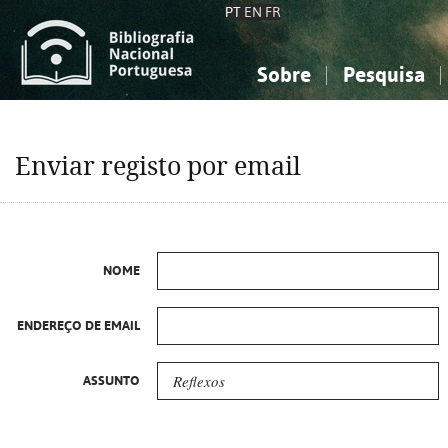
PT
EN
FR
Sobre
Pesquisa
Sobre a Bibliografia Nacional
Simples
Conhecimento, Informação...
Conhecimento, Informação...
Combinada
A
Enviar registo por email
Ciências sociais...
Ciências sociais...
Arte, desporto...
Arte, desporto...
NOME
ENDEREÇO DE EMAIL
ASSUNTO