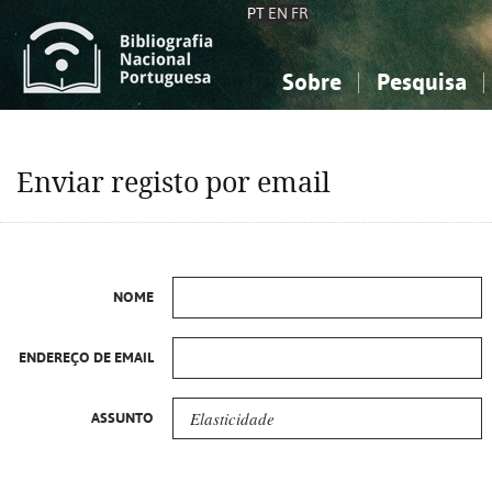
PT
EN
FR
Sobre
Pesquisa
Sobre a Bibliografia Nacional
Simples
Conhecimento, Informação...
Conhecimento, Informação...
Combinada
A
Enviar registo por email
Ciências sociais...
Ciências sociais...
Arte, desporto...
Arte, desporto...
NOME
ENDEREÇO DE EMAIL
ASSUNTO