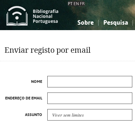
PT
EN
FR
Sobre
Pesquisa
Sobre a Bibliografia Nacional
Simples
Conhecimento, Informação...
Conhecimento, Informação...
Combinada
A
Enviar registo por email
Ciências sociais...
Ciências sociais...
Arte, desporto...
Arte, desporto...
NOME
ENDEREÇO DE EMAIL
ASSUNTO