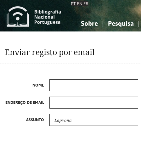
PT
EN
FR
Sobre
Pesquisa
Sobre a Bibliografia Nacional
Simples
Conhecimento, Informação...
Conhecimento, Informação...
Combinada
A
Enviar registo por email
Ciências sociais...
Ciências sociais...
Arte, desporto...
Arte, desporto...
NOME
ENDEREÇO DE EMAIL
ASSUNTO