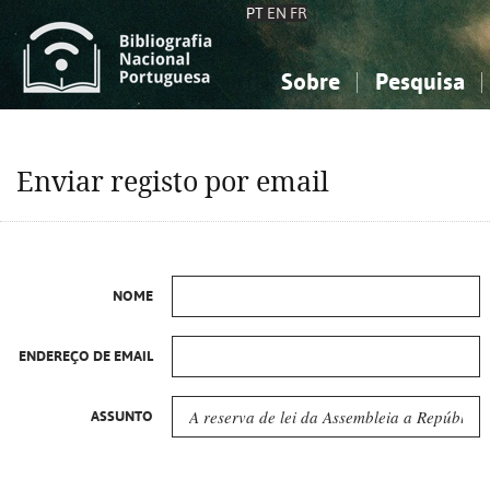
PT
EN
FR
Sobre
Pesquisa
Sobre a Bibliografia Nacional
Simples
Conhecimento, Informação...
Conhecimento, Informação...
Combinada
A
Enviar registo por email
Ciências sociais...
Ciências sociais...
Arte, desporto...
Arte, desporto...
NOME
ENDEREÇO DE EMAIL
ASSUNTO