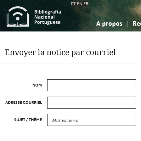
PT
EN
FR
A propos
Re
La Bibliographie Nationale
Simple
Connaissance, Information...
Connaissance, Information...
Avancée
Mes 
Envoyer la notice par courriel
Sciences sociales...
Sciences sociales...
Arts, sport...
Arts, sport...
NOM
ADRESSE COURRIEL
SUJET / THÈME