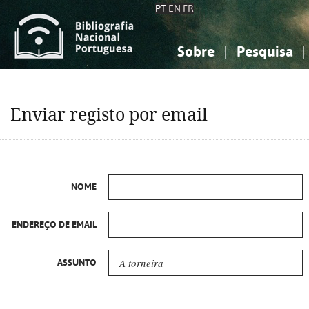
PT
EN
FR
Sobre
Pesquisa
Sobre a Bibliografia Nacional
Simples
Conhecimento, Informação...
Conhecimento, Informação...
Combinada
A
Enviar registo por email
Ciências sociais...
Ciências sociais...
Arte, desporto...
Arte, desporto...
NOME
ENDEREÇO DE EMAIL
ASSUNTO