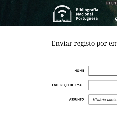
PT
EN
S
S
C
C
Enviar registo por em
C
C
A
A
NOME
ENDEREÇO DE EMAIL
ASSUNTO